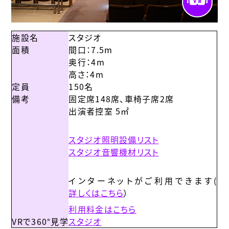
施設名
スタジオ
面積
間口：7.5m
奥行：4m
高さ：4m
定員
150名
備考
固定席148席、車椅子席2席
出演者控室 5㎡
スタジオ照明設備リスト
スタジオ音響機材リスト
インターネットがご利用できます(
詳しくはこちら
）
利用料金はこちら
VRで360°見学
スタジオ