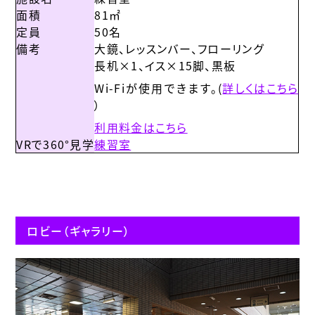
面積
81㎡
定員
50名
備考
大鏡、レッスンバー、フローリング
長机×1、イス×15脚、黒板
Wi-Fiが使用できます。(
詳しくはこちら
）
利用料金はこちら
VRで360°見学
練習室
ロビー（ギャラリー）