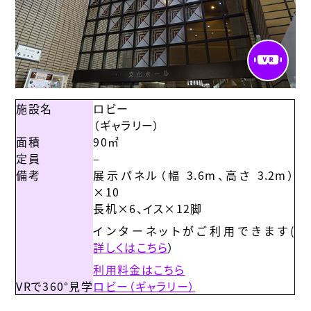
施設名
ロビー
（ギャラリー）
面積
90㎡
定員
–
備考
展示パネル（幅 3.6m、高さ 3.2m）
×10
長机×6、イス×12脚
インターネットがご利用できます(
詳しくはこちら
）
利用料金はこちら
VRで360°見学
ロビー（ギャラリー）