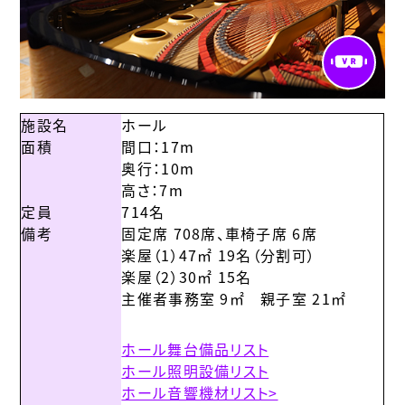
施設名
ホール
面積
間口：17m
奥行：10m
高さ：7m
定員
714名
備考
固定席 708席、車椅子席 6席
楽屋（1）47㎡ 19名（分割可）
楽屋（2）30㎡ 15名
主催者事務室 9㎡ 親子室 21㎡
ホール舞台備品リスト
ホール照明設備リスト
ホール音響機材リスト>