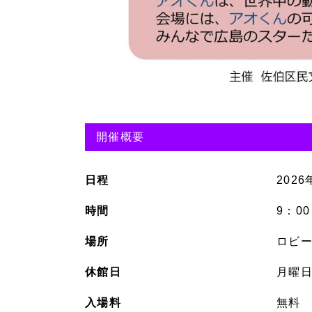
開催概要
日程
202
時間
9：0
場所
ロビ
休館日
月曜
入場料
無料